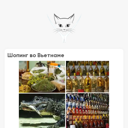
Шопинг во Вьетнаме