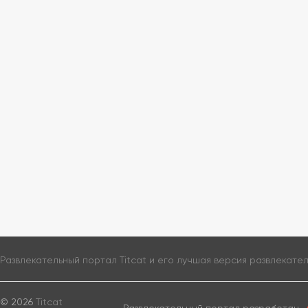
Развлекательный портал Titcat и его лучшая версия
развлекате
© 2026
Titcat
Развлекательный портал разработан