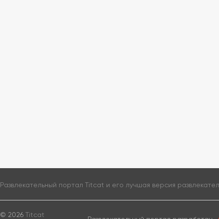
Развлекательный портал Titcat и его лучшая версия
развлекате
© 2026
Titcat
Развлекательный портал разработан