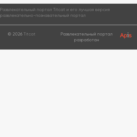
Развлекательный портал Titcat и его лучшая версия
развлекательно-познавательный портал
© 2026
Titcat
Развлекательный портал
разработан