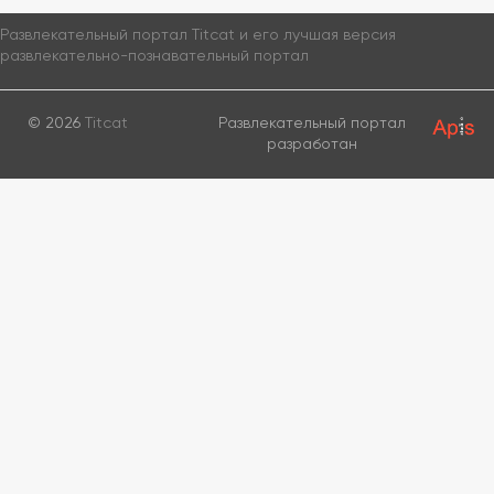
Развлекательный портал Titcat и его лучшая версия
развлекательно-познавательный портал
© 2026
Titcat
Развлекательный портал
разработан