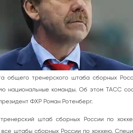
та общего тренерского штаба сборных Росс
кую национальные команды. Об этом ТАСС со
президент ФХР Роман Ротенберг.
тренерский штаб сборных России по хокке
я все штабы сборных России по хоккею. Специ