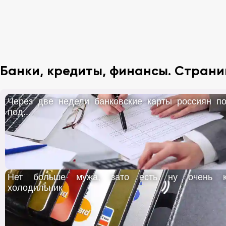
Банки, кредиты, финансы. Страни
Через две недели банковские карты россиян по
под...
Нет больше мужа, зато есть ну очень к
холодильник