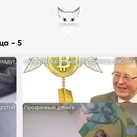
ца - 5
падут
Валентин Катасонов про привязку BitCoin к
рутой
Прозрачные деньги