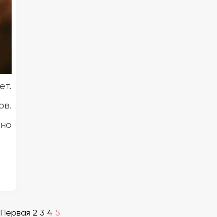
ет.
ов.
 но
Первая
2
3
4
5