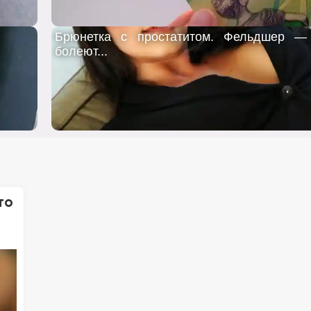
Брюнетка с простатитом. Фельдшер —
болеют...
то