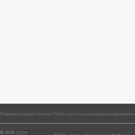
Развлекательный портал Titcat и его лучшая версия
развлекате
© 2026
Titcat
Развлекательный портал разработан