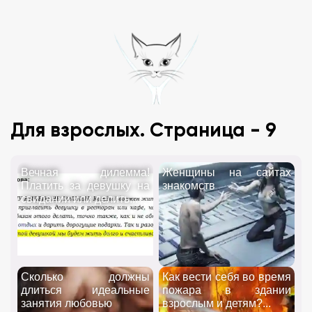
Для взрослых. Страница - 9
Вечная дилемма!
Женщины на сайтах
Платить за девушку на
знакомств
свидании или делить...
Сколько должны
Как вести себя во время
длиться идеальные
пожара в здании
занятия любовью
взрослым и детям?...