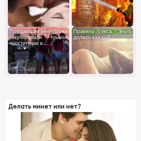
Голодающие венесуэлки
Правила секса. Знать
оккупировали рынок
должен каждый
проституции в...
Делать минет или нет?