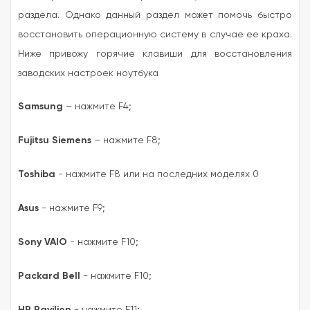
раздела. Однако данный раздел может помочь быстро
восстановить операционную систему в случае ее краха.
Ниже привожу горячие клавиши для восстановления
заводских настроек ноутбука
Samsung
– нажмите F4;
Fujitsu Siemens
– нажмите F8;
Toshiba
- нажмите F8 или на последних моделях 0
Asus
- нажмите F9;
Sony VAIO
- нажмите F10;
Packard Bell
- нажмите F10;
HP Pavilion
- нажмите F11;