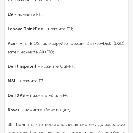
LG
- нажмите F11;
Lenovo ThinkPad
- нажмите F11;
Acer
– в BIOS активируйте режим Disk-to-Disk (D2D),
затем нажмите Alt+F10;
Dell (Inspiron)
– нажмите Ctrl+F11;
MSI
– нажмите F3 ;
Dell XPS
– нажмите F8 или F9;
Rover
– нажмите «Зажать» [Alt]
ЗЫ: Помните, что восстанавливая систему до заводских
настроек (до тех когда вы достали новый ноутбук из